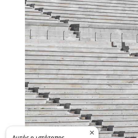
×
Αυτός ο ιστότοπος