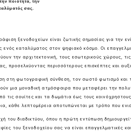
ην ποιότητα, την
αταλύματός σας.
άφιση ξενοδοχείων είναι ζωτικής σημασίας για την εν
ας ενός καταλύματος στον ψηφιακό κόσμο. Οι επαγγελ
ύουν την αρχιτεκτονική, τους εσωτερικούς χώρους, τις
ας, προσελκύοντας περισσότερους επισκέπτες και αυξ
η στη φωτογραφική σύνθεση, τον σωστό φωτισμό και τ
ούν μια μοναδική ατμόσφαιρα που μεταφέρει την πολυτ
πό τις σουίτες και τα δωμάτια έως τους κοινόχρηστους 
ια, κάθε λεπτομέρεια αποτυπώνεται με τρόπο που ενισ
χή του διαδικτύου, όπου η πρώτη εντύπωση δημιουργείτ
ίες του ξενοδοχείου σας να είναι επαγγελματικές και