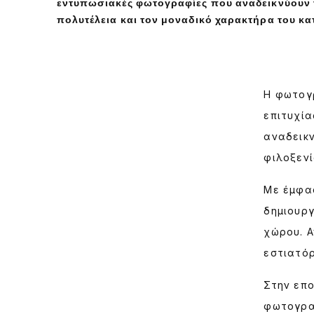
εντυπωσιακές φωτογραφίες που αναδεικνύουν τ
πολυτέλεια και τον μοναδικό χαρακτήρα του κ
Η φωτογρ
επιτυχί
αναδεικν
φιλοξενί
Με έμφασ
δημιουργ
χώρου. Α
εστιατόρ
Στην επο
φωτογραφ