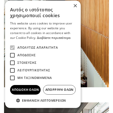
×
Αυτός ο ιστότοπος
χρησιμοποιεί cookies
This website uses cookies to improve user
experience. By using our website you
consent to all cookies in accordance with
our Cookie Policy.
Διαβάστε περισσότερα
ΑΠΟΛΎΤΩΣ ΑΠΑΡΑΊΤΗΤΑ
ΑΠΌΔΟΣΗΣ
ΣΤΌΧΕΥΣΗΣ
ΛΕΙΤΟΥΡΓΙΚΌΤΗΤΑΣ
ΜΗ ΤΑΞΙΝΟΜΗΜΈΝΑ
ΑΠΟΔΟΧΉ ΌΛΩΝ
ΑΠΌΡΡΙΨΗ ΌΛΩΝ
ΕΜΦΆΝΙΣΗ ΛΕΠΤΟΜΕΡΕΙΏΝ