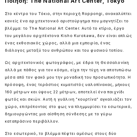
Ποίηση: The National Art Center, Tokyo
Στο κέντρο του Τόκιο, στην περιοχή Roppongi, ανακαλύπτει
κανείς ένα αρχιτεκτονικό αριστούργημα που μαγνητίζει το
βλέμμα: το The National Art Center. Αυτό το κτίριο, έργο
του μεγάλου αρχιτέκτονα Kisho Kurokawa, δεν είναι απλώς
ένας εκθεσιακός χώρος, αλλά μια εμπειρία, ένας
διάλογος μεταξύ του ανθρώπου και του φυσικού τοπίου.
Ως αρχιτεκτονικός φωτογράφος, με έδρα τη Θεσσαλονίκη
αλλά με πάθος για τον κόσμο, είχα την τύχη να αποτυπώσω
μέσα από τον φακό μου την μοναδική του προσωπικότητα. Η
πρόσοψη, ένας τεράστιος κυματιστός υαλοπίνακας, μήκους
160 μέτρων και ύψους 22 μέτρων, αποτελεί ένα παιχνίδι
φωτός και σκιών. Αυτή η γυάλινη "κουρτίνα" αγκαλιάζει τον
χώρο, επιτρέποντας στο φως να πλημμυρίσει το εσωτερικό,
δημιουργώντας μια αίσθηση σύνδεσης με το γύρω
καταπράσινο περιβάλλον.
Στο εσωτερικό, το βλέμμα πέφτει αμέσως στους δύο