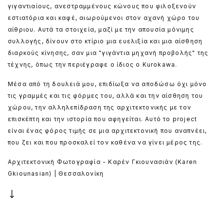
γιγαντιαίους, ανεστραμμένους κώνους που φιλοξενούν
εστιατόρια και καφέ, αιωρούμενοι στον αχανή χώρο του
αίθριου. Αυτά τα στοιχεία, μαζί με την απουσία μόνιμης
συλλογής, δίνουν στο κτίριο μια ευελιξία και μια αίσθηση
διαρκούς κίνησης, σαν μια "γιγάντια μηχανή προβολής" της
τέχνης, όπως την περιέγραφε ο ίδιος ο Kurokawa.
Μέσα από τη δουλειά μου, επιδίωξα να αποδώσω όχι μόνο
τις γραμμές και τις φόρμες του, αλλά και την αίσθηση του
χώρου, την αλληλεπίδραση της αρχιτεκτονικής με τον
επισκέπτη και την ιστορία που αφηγείται. Αυτό το project
είναι ένας φόρος τιμής σε μια αρχιτεκτονική που αναπνέει,
που ζει και που προσκαλεί τον καθένα να γίνει μέρος της.
Αρχιτεκτονική Φωτογραφία - Καρέν Γκιουνασιάν (Karen
Gkiounasian) | Θεσσαλονίκη