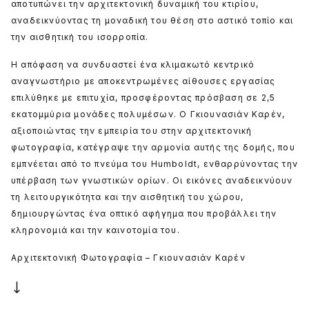
αποτυπώνει την αρχιτεκτονική δυναμική του κτιρίου,
αναδεικνύοντας τη μοναδική του θέση στο αστικό τοπίο και
την αισθητική του ισορροπία.
Η απόφαση να συνδυαστεί ένα κλιμακωτό κεντρικό
αναγνωστήριο με αποκεντρωμένες αίθουσες εργασίας
επιλύθηκε με επιτυχία, προσφέροντας πρόσβαση σε 2,5
εκατομμύρια μονάδες πολυμέσων. Ο Γκιουνασιάν Καρέν,
αξιοποιώντας την εμπειρία του στην αρχιτεκτονική
φωτογραφία, κατέγραψε την αρμονία αυτής της δομής, που
εμπνέεται από το πνεύμα του Humboldt, ενθαρρύνοντας την
υπέρβαση των γνωστικών ορίων. Οι εικόνες αναδεικνύουν
τη λειτουργικότητα και την αισθητική του χώρου,
δημιουργώντας ένα οπτικό αφήγημα που προβάλλει την
κληρονομιά και την καινοτομία του.
Αρχιτεκτονική Φωτογραφία – Γκιουνασιάν Καρέν