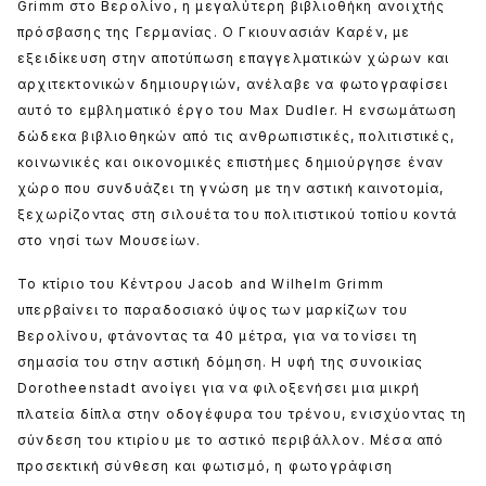
Grimm στο Βερολίνο, η μεγαλύτερη βιβλιοθήκη ανοιχτής
πρόσβασης της Γερμανίας. Ο Γκιουνασιάν Καρέν, με
εξειδίκευση στην αποτύπωση επαγγελματικών χώρων και
αρχιτεκτονικών δημιουργιών, ανέλαβε να φωτογραφίσει
αυτό το εμβληματικό έργο του Max Dudler. Η ενσωμάτωση
δώδεκα βιβλιοθηκών από τις ανθρωπιστικές, πολιτιστικές,
κοινωνικές και οικονομικές επιστήμες δημιούργησε έναν
χώρο που συνδυάζει τη γνώση με την αστική καινοτομία,
ξεχωρίζοντας στη σιλουέτα του πολιτιστικού τοπίου κοντά
στο νησί των Μουσείων.
Το κτίριο του Κέντρου Jacob and Wilhelm Grimm
υπερβαίνει το παραδοσιακό ύψος των μαρκίζων του
Βερολίνου, φτάνοντας τα 40 μέτρα, για να τονίσει τη
σημασία του στην αστική δόμηση. Η υφή της συνοικίας
Dorotheenstadt ανοίγει για να φιλοξενήσει μια μικρή
πλατεία δίπλα στην οδογέφυρα του τρένου, ενισχύοντας τη
σύνδεση του κτιρίου με το αστικό περιβάλλον. Μέσα από
προσεκτική σύνθεση και φωτισμό, η φωτογράφιση